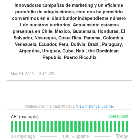
innovadoras campañas de marketing y un eficiente 
portafolio de adquisiciones, esto nos ha permitido 
convertirnos en el distribuidor independiente número 
1 de nuestros territorios. Actualmente estamos 
presentes en Chile, Mexico, Guatemala, Honduras, El 
Salvador, Nicaragua, Costa Rica, Panama, Colombia, 
Venezuela, Ecuador, Peru, Bolivia, Brazil, Paraguay, 
Argentina, Uruguay, Cuba, Haiti, the Dominican 
Republic, Puerto Rico.flix
May
24
,
2023
-
13:43
UTC
Uptime over the past
30
days.
View historical uptime.
Operational
API (example)
30
days ago
100
% uptime
Today